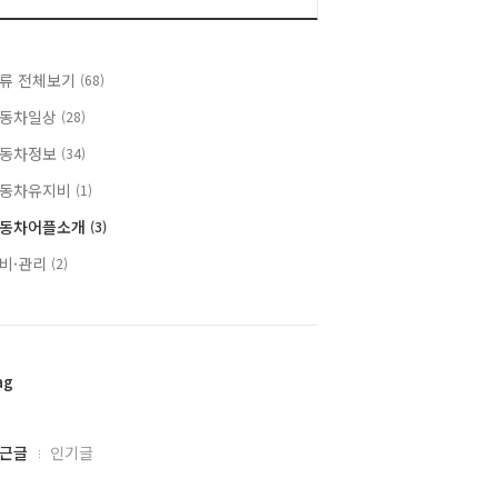
류 전체보기
(68)
동차일상
(28)
동차정보
(34)
동차유지비
(1)
동차어플소개
(3)
비·관리
(2)
ag
근글
인기글