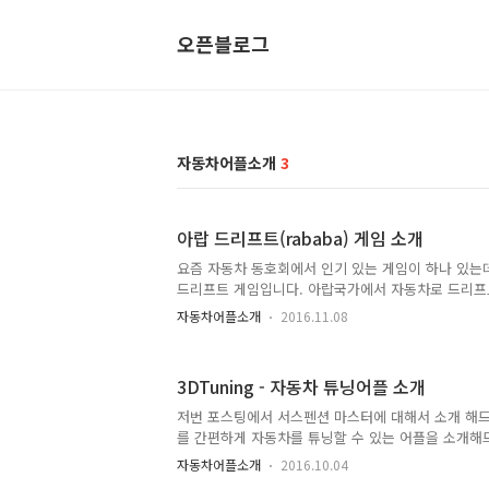
오픈블로그
자동차어플소개
3
아랍 드리프트(rababa) 게임 소개
요즘 자동차 동호회에서 인기 있는 게임이 하나 있는
드리프트 게임입니다. 아랍국가에서 자동차로 드리프
서 만든 게임 같습니다. 아랍 드리프트(rababa) 게
자동차어플소개
2016.11.08
고 안드로이드, 아이폰 전부 구동이 가능합니다. 싱
맵도 다양하고, 차량들도 총 57종이나 됩니다. 그중
방법을 알아보자면 구글 플레이스토어 혹은 앱스토어에
3DTuning - 자동차 튜닝어플 소개
요 이렇게 아랍어로 된 게임이 하나 뜨게되는데 설치
요~ 아이폰도 동일 게임에 접속하면 아랍어랑 영어를
저번 포스팅에서 서스펜션 마스터에 대해서 소개 해
어로 선택해주세요 ※ 한국어는 지원이 되지않습니다
를 간편하게 자동차를 튜닝할 수 있는 어플을 소개해드리
다. 아래 차량을..
플은 전세계 자동차 회사들의 자동차들을 스마트폰으
자동차어플소개
2016.10.04
있는 어플로 자동차 종류는 많이는 없지만 대중적인 