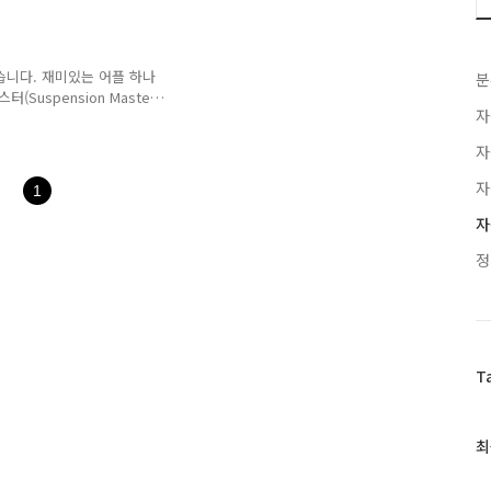
다. 구글 플레이 스토어에
어에서 받으실 수 있습니다.
메인페이지가 뜨게됩니다. 기다
실행화면 입니다. 각종 차량
습니다. 재미있는 어플 하나
분
니다. 제가 좋아하는 브랜
uspension Master)
자
펜션 튜닝을 해줌으로서 드레
 제 글을 따라해보면 여러
자
로이드인 관계로 안드로이드로
 서스펜션마스터 아이폰 유저
자
1
 Master 입력해주시면 됩
 설치해주세요 저는 이미 다운받
자
Load ..
정
T
최
최
근
글