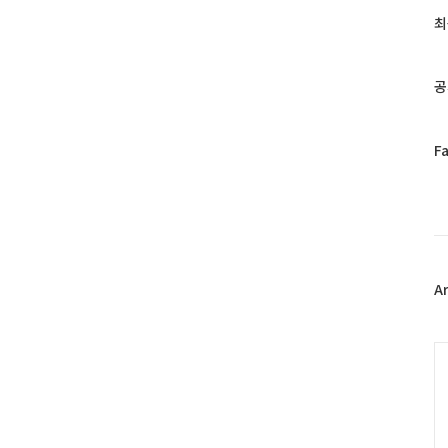
과
최
인
기
글
공
페
F
이
스
북
트
위
터
플
A
러
그
인
C