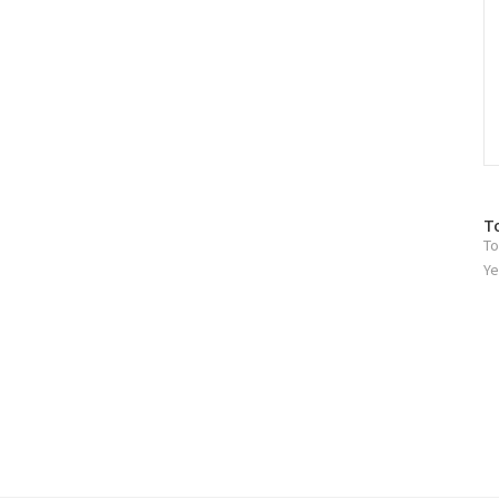
방
T
To
문
자
Ye
수